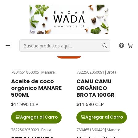
COMPRA FÁCIL, RAPIDA Y 100% SEGURA
Inicio
DESPENSA
Sin azúcar añadida
Sin azúcar añadida
Filtros
7804651860005
|
Manare
7822502060091
|
Brota
Aceite de coco
CAMU CAMU
orgánico MANARE
ORGÁNICO
500ML
BROTA 100GR
$11.990 CLP
$11.690 CLP
Agregar al Carro
Agregar al Carro
7822502050023
|
Brota
7804651860449
|
Manare
Agotado