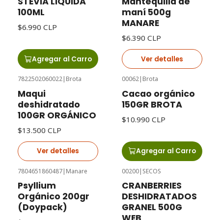
STEVIA LIQUIDA
Mantequilla de
100ML
maní 500g
MANARE
$6.990 CLP
$6.390 CLP
Agregar al Carro
Ver detalles
7822502060022
|
Brota
00062
|
Brota
Agotado
Maqui
Cacao orgánico
deshidratado
150GR BROTA
100GR ORGÁNICO
$10.990 CLP
$13.500 CLP
Ver detalles
Agregar al Carro
7804651860487
|
Manare
00200
|
SECOS
Psyllium
CRANBERRIES
Orgánico 200gr
DESHIDRATADOS
(Doypack)
GRANEL 500G
WEB