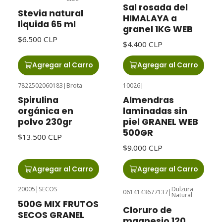
Sal rosada del
Stevia natural
HIMALAYA a
liquida 65 ml
granel 1KG WEB
$6.500 CLP
$4.400 CLP
Agregar al Carro
Agregar al Carro
7822502060183
|
Brota
10026
|
Spirulina
Almendras
orgánica en
laminadas sin
polvo 230gr
piel GRANEL WEB
500GR
$13.500 CLP
$9.000 CLP
Agregar al Carro
Agregar al Carro
20005
|
SECOS
Dulzura
0614143677137
|
Natural
Agotado
Agotado
500G MIX FRUTOS
Cloruro de
SECOS GRANEL
magnesio 120