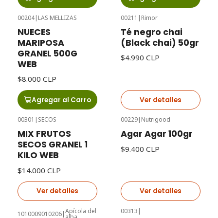
00204
|
LAS MELLIZAS
00211
|
Rimor
Agotado
NUECES
Té negro chai
MARIPOSA
(Black chai) 50gr
GRANEL 500G
$4.990 CLP
WEB
$8.000 CLP
Agregar al Carro
Ver detalles
00301
|
SECOS
00229
|
Nutrigood
Agotado
Agotado
MIX FRUTOS
Agar Agar 100gr
SECOS GRANEL 1
$9.400 CLP
KILO WEB
$14.000 CLP
Ver detalles
Ver detalles
Apícola del
00313
|
1010009010206
|
alba