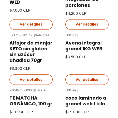
WEB
porciones
$7.000 CLP
$4.200 CLP
Ver detalles
Ver detalles
0737186381783
|
Keto Free
000374
|
Agotado
Agotado
Alfajor de manjar
Avena integral
KETO sin gluten
granel 1KG WEB
sin azúcar
$3.500 CLP
añadida 70gr
$3.300 CLP
Ver detalles
Ver detalles
7804676660000
|
BROTA
000399
|
TE MATCHA
coco laminado a
ORGÁNICO, 100 gr
granel web 1 kilo
$11.990 CLP
$19.000 CLP