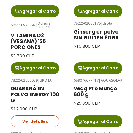
Agregar al Carro
Agregar al Carro
Dulzura
7822502060176
|
Brota
606110936392
|
Natural
Ginseng en polvo
VITAMINA D2
SIN GLUTEN 80GR
(VEGANA) 125
$15.800 CLP
PORCIONES
$3.790 CLP
Agregar al Carro
Agregar al Carro
7822502060039
|
BROTA
689076677417
|
AQUASOLAR
Agotado
GUARANÁ EN
VeggiPro Mango
POLVO ENERGY 100
600 g
G
$29.990 CLP
$12.990 CLP
Ver detalles
Agregar al Carro