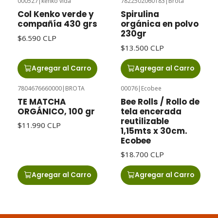
000527
|
kenko vida
7822502060183
|
Brota
Col Kenko verde y
Spirulina
compañía 430 grs
orgánica en polvo
230gr
$6.590 CLP
$13.500 CLP
Agregar al Carro
Agregar al Carro
7804676660000
|
BROTA
00076
|
Ecobee
TE MATCHA
Bee Rolls / Rollo de
ORGÁNICO, 100 gr
tela encerada
reutilizable
$11.990 CLP
1,15mts x 30cm.
Ecobee
$18.700 CLP
Agregar al Carro
Agregar al Carro