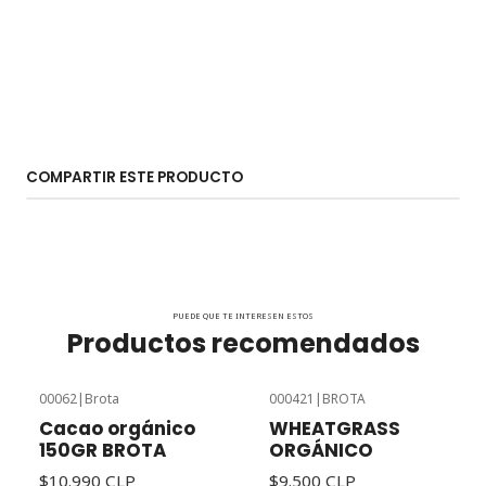
COMPARTIR ESTE PRODUCTO
PUEDE QUE TE INTERESEN ESTOS
Productos recomendados
00062
|
Brota
000421
|
BROTA
Cacao orgánico
WHEATGRASS
150GR BROTA
ORGÁNICO
$10.990 CLP
$9.500 CLP