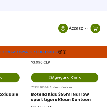
Filtros
Acceso
0781718813037
|
Yogustart
la
Malla para yogurt griego /
acto
REGALOS
PANES Y DULCES
BLOG
 1,15mts
ricota
$3.990 CLP
ro
Agregar al Carro
763332068444
|
Klean Kanteen
oxidable
Botella Kids 355ml Narrow
sport tigers Klean Kanteen
$19.990 CLP