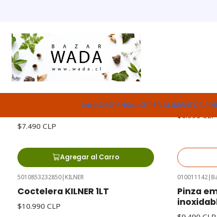
ACCESORIOS ♻
00088
|
Klean Kanteen
00075
|
Ecobe
Agotado
Vaso 473 ml Brushed
Pack Ec
Inicio
DESPENSA
SÚPER ALIMENTOS / P
Stainless Klean Kanteen
$6.990 CLP
$7.490 CLP
Agregar al Carro
5010853232850
|
KILNER
010011142
|
B
Coctelera KILNER 1LT
Pinza em
inoxida
$10.990 CLP
$9.490 CLP