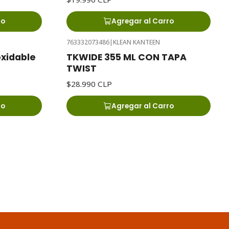
ro
Agregar al Carro
763332073486
|
KLEAN KANTEEN
oxidable
TKWIDE 355 ML CON TAPA
TWIST
$28.990 CLP
ro
Agregar al Carro