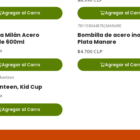
Agregar al Carro
Agregar al Car
781159044878
|
MANARE
a Milán Acero
Bombilla de acero in
le 600ml
Plata Manare
P
$4.700 CLP
Agregar al Carro
Agregar al Car
 kanteen
nteen, Kid Cup
P
Agregar al Carro