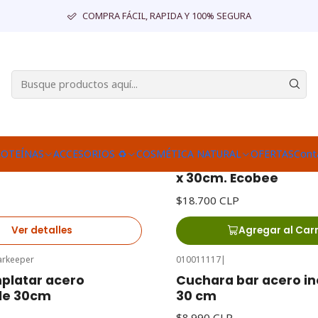
Inicio
ACCESORIOS ♻
COMPRA FÁCIL, RAPIDA Y 100% SEGURA
e
00076
|
Ecobee
obee 3UN
Bee Rolls / Rollo de te
ROTEÍNAS
ACCESORIOS ♻
COSMÉTICA NATURAL
OFERTAS
Cont
encerada reutilizable
x 30cm. Ecobee
$18.700 CLP
Ver detalles
Agregar al Car
arkeeper
010011117
|
platar acero
Cuchara bar acero in
ble 30cm
30 cm
$8.990 CLP