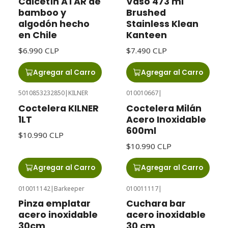
Calcetín ATAR de
Vaso 473 ml
bamboo y
Brushed
algodón hecho
Stainless Klean
en Chile
Kanteen
$6.990 CLP
$7.490 CLP
Agregar al Carro
Agregar al Carro
5010853232850
|
KILNER
010010667
|
Coctelera KILNER
Coctelera Milán
1LT
Acero Inoxidable
600ml
$10.990 CLP
$10.990 CLP
Agregar al Carro
Agregar al Carro
010011142
|
Barkeeper
010011117
|
Pinza emplatar
Cuchara bar
acero inoxidable
acero inoxidable
30cm
30 cm