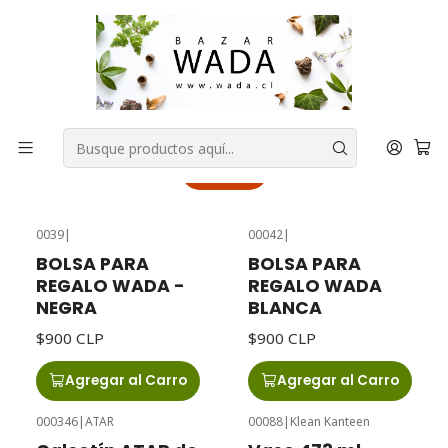
COMPRA FÁCIL, RAPIDA Y 100% SEGURA
Inicio
PACK DE REGALOS
PACK DE REGALOS
Filtros
0039
|
00042
|
BOLSA PARA
BOLSA PARA
REGALO WADA -
REGALO WADA
NEGRA
BLANCA
$900 CLP
$900 CLP
Agregar al Carro
Agregar al Carro
000346
|
ATAR
00088
|
Klean Kanteen