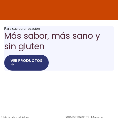
Para cualquier ocasión
Más sabor, más sano y
sin gluten
VER PRODUCTOS
54
|
Apícola del Alba
7804651860555
|
Manare