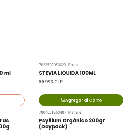
7822502050023
|
Brota
0 ml
STEVIA LIQUIDA 100ML
$6.990 CLP
Agregar al Carro
7804651860487
|
Manare
ras
Psyllium Orgánico 200gr
100g
(Doypack)