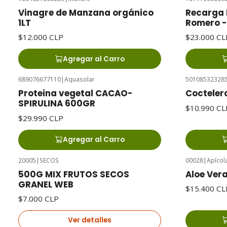
Vinagre de Manzana orgánico
Recarga 
1LT
Romero - 
$12.000 CLP
$23.000 CL
Agregar al Carro
689076677110
|
Aquasolar
50108532328
Proteina vegetal CACAO-
Coctelera
SPIRULINA 600GR
$10.990 CL
$29.990 CLP
Agregar al Carro
20005
|
SECOS
00028
|
Apícol
Agotado
500G MIX FRUTOS SECOS
Aloe Vera
GRANEL WEB
$15.400 CL
$7.000 CLP
Ver detalles