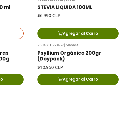
0 ml
STEVIA LIQUIDA 100ML
$6.990 CLP
Agregar al Carro
7804651860487
|
Manare
ras
Psyllium Orgánico 200gr
100g
(Doypack)
$10.950 CLP
ro
Agregar al Carro