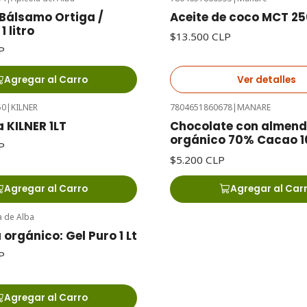
Agotado
Bálsamo Ortiga /
Aceite de coco MCT 25
1 litro
$13.500 CLP
P
Agregar al Carro
Ver detalles
50
|
KILNER
7804651860678
|
MANARE
 KILNER 1LT
Chocolate con almend
orgánico 70% Cacao 
P
$5.200 CLP
Agregar al Carro
Agregar al Car
a de Alba
 orgánico: Gel Puro 1 Lt
P
Agregar al Carro