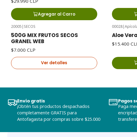
$29.990 CLP
Agregar al Carro
20005
|
SECOS
00028
|
Apícol
Agotado
500G MIX FRUTOS SECOS
Aloe Vera
GRANEL WEB
$15.400 CL
$7.000 CLP
Ver detalles
Envío gratis
Pagos s
¡Obtén tus productos despachados
Paga med
completamente GRATIS para
encriptad
Antofagasta por compras sobre $25.000
transfere