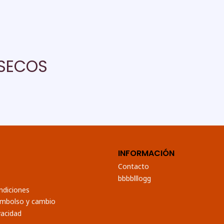
 SECOS
INFORMACIÓN
Contacto
bbbblllogg
ndiciones
eembolso y cambio
vacidad