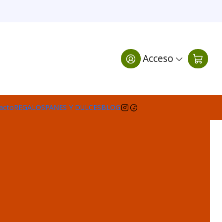
Acceso
acto
REGALOS
PANES Y DULCES
BLOG