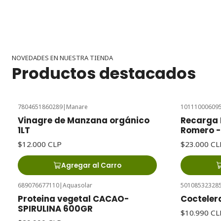
NOVEDADES EN NUESTRA TIENDA
Productos destacados
7804651860289
|
Manare
10111000609
Vinagre de Manzana orgánico
Recarga 
1LT
Romero - 
$12.000 CLP
$23.000 CL
Agregar al Carro
689076677110
|
Aquasolar
50108532328
Proteina vegetal CACAO-
Coctelera
SPIRULINA 600GR
$10.990 CL