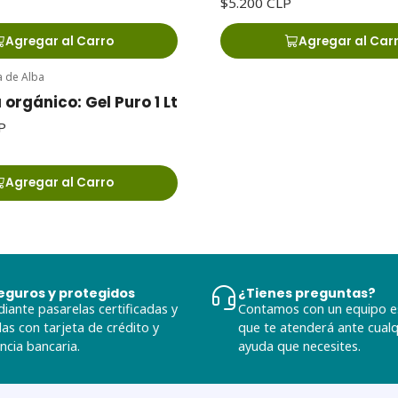
$5.200 CLP
Agregar al Carro
Agregar al Car
a de Alba
 orgánico: Gel Puro 1 Lt
P
Agregar al Carro
eguros y protegidos
¿Tienes preguntas?
iante pasarelas certificadas y
Contamos con un equipo e
as con tarjeta de crédito y
que te atenderá ante cual
ncia bancaria.
ayuda que necesites.