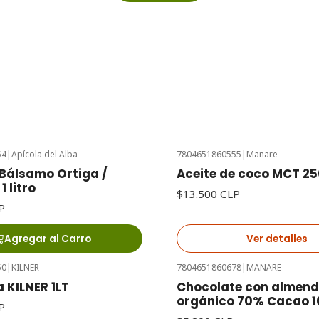
54
|
Apícola del Alba
7804651860555
|
Manare
Agotado
Bálsamo Ortiga /
Aceite de coco MCT 25
1 litro
$13.500 CLP
P
Agregar al Carro
Ver detalles
50
|
KILNER
7804651860678
|
MANARE
 KILNER 1LT
Chocolate con almend
orgánico 70% Cacao 
P