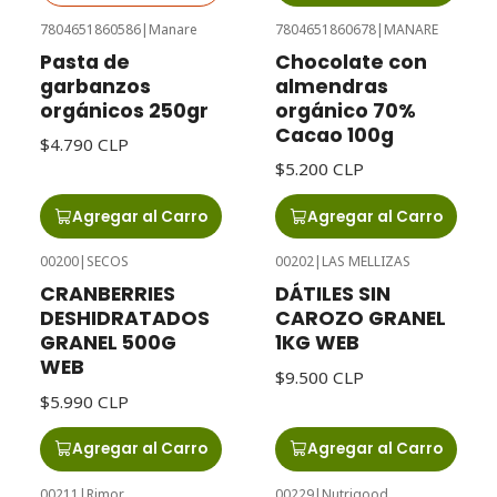
7804651860586
|
Manare
7804651860678
|
MANARE
Pasta de
Chocolate con
garbanzos
almendras
orgánicos 250gr
orgánico 70%
Cacao 100g
$4.790 CLP
$5.200 CLP
Agregar al Carro
Agregar al Carro
00200
|
SECOS
00202
|
LAS MELLIZAS
CRANBERRIES
DÁTILES SIN
DESHIDRATADOS
CAROZO GRANEL
GRANEL 500G
1KG WEB
WEB
$9.500 CLP
$5.990 CLP
Agregar al Carro
Agregar al Carro
00211
|
Rimor
00229
|
Nutrigood