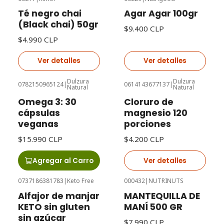
Agotado
Agotado
Té negro chai
Agar Agar 100gr
(Black chai) 50gr
$9.400 CLP
$4.990 CLP
Ver detalles
Ver detalles
Dulzura
Dulzura
0782150965124
|
0614143677137
|
Natural
Natural
Agotado
Omega 3: 30
Cloruro de
cápsulas
magnesio 120
veganas
porciones
$15.990 CLP
$4.200 CLP
Agregar al Carro
Ver detalles
0737186381783
|
Keto Free
000432
|
NUTRINUTS
Agotado
Agotado
Alfajor de manjar
MANTEQUILLA DE
KETO sin gluten
MANÍ 500 GR
sin azúcar
$7.990 CLP