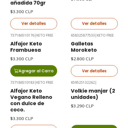
añadida 70gr
$3.300 CLP
Ver detalles
Ver detalles
737186510176
|
KETO FREE
658325877533
|
KETO FREE
Agotado
Alfajor Keto
Galletas
Frambuesa
Moroketo
$3.300 CLP
$2.800 CLP
Agregar al Carro
Ver detalles
737186510183
|
KETO FREE
659525132262
|
Agotado
Alfajor Keto
Volkie manjar (2
Vegano Relleno
unidades)
con dulce de
$3.290 CLP
coco.
$3.300 CLP