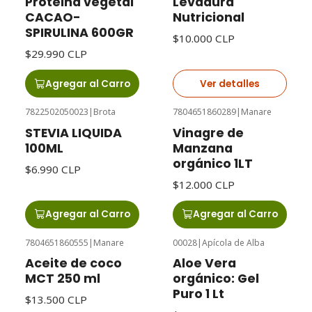
Proteina vegetal
Levadura
CACAO-
Nutricional
SPIRULINA 600GR
$10.000 CLP
$29.990 CLP
Agregar al Carro
Ver detalles
7822502050023
|
Brota
7804651860289
|
Manare
STEVIA LIQUIDA
Vinagre de
100ML
Manzana
orgánico 1LT
$6.990 CLP
$12.000 CLP
Agregar al Carro
Agregar al Carro
7804651860555
|
Manare
00028
|
Apícola de Alba
Agotado
Aceite de coco
Aloe Vera
MCT 250 ml
orgánico: Gel
Puro 1 Lt
$13.500 CLP