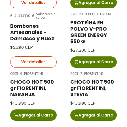
Ver detalles
Agregar al Carro
Sabores sin
37822502080013
|
BROTA
614143433016
|
culpa
Agotado
PROTEÍNA EN
Bombones
POLVO V-PRO
Artesanales -
GREEN ENERGY
Damasco y Nuez
650 G
$5.290 CLP
$27.200 CLP
Ver detalles
Agregar al Carro
000519
|
FIORENTINI
000517
|
FIORENTINI
CHOCO HOT 500
CHOCO HOT 500
gr FIORENTINI,
gr FIORENTINI,
NARANJA
STEVIA
$13.990 CLP
$13.990 CLP
Agregar al Carro
Agregar al Carro