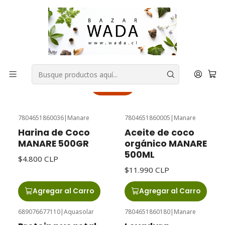
COMPRA FÁCIL, RAPIDA Y 100% SEGURA
Inicio
DESPENSA
Sin Gluten
Sin Gluten
Filtros
7804651860036
|
Manare
7804651860005
|
Manare
Harina de Coco
Aceite de coco
MANARE 500GR
orgánico MANARE
500ML
$4.800 CLP
$11.990 CLP
Agregar al Carro
Agregar al Carro
689076677110
|
Aquasolar
7804651860180
|
Manare
Agotado