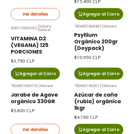
$15.400 CLP
Ver detalles
Agregar al Carro
Dulzura
7804651860487
|
Manare
606110936392
|
Natural
Psyllium
VITAMINA D2
Orgánico 200gr
(VEGANA) 125
(Doypack)
PORCIONES
$10.950 CLP
$3.790 CLP
Agregar al Carro
Agregar al Carro
7804651860135
|
Manare
7804651860517
|
Manare
Agotado
Jarabe de Agave
Azúcar de caña
orgánico 330GR
(rubia) orgánica
1kgr
$5.800 CLP
$4.190 CLP
Ver detalles
Agregar al Carro