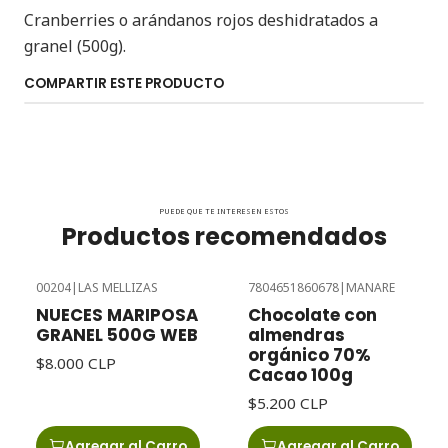
Cranberries o arándanos rojos deshidratados a
granel (500g).
COMPARTIR ESTE PRODUCTO
PUEDE QUE TE INTERESEN ESTOS
Productos recomendados
00204
|
LAS MELLIZAS
7804651860678
|
MANARE
NUECES MARIPOSA
Chocolate con
GRANEL 500G WEB
almendras
orgánico 70%
$8.000 CLP
Cacao 100g
$5.200 CLP
Agregar al Carro
Agregar al Carro