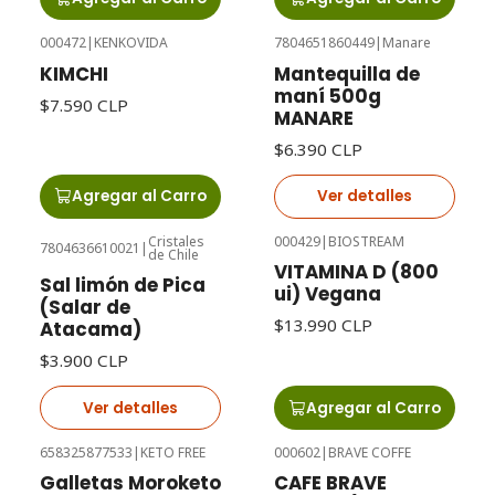
000472
|
KENKOVIDA
7804651860449
|
Manare
Agotado
KIMCHI
Mantequilla de
maní 500g
$7.590 CLP
MANARE
$6.390 CLP
Agregar al Carro
Ver detalles
Cristales
000429
|
BIOSTREAM
7804636610021
|
de Chile
Agotado
VITAMINA D (800
Sal limón de Pica
ui) Vegana
(Salar de
$13.990 CLP
Atacama)
$3.900 CLP
Ver detalles
Agregar al Carro
658325877533
|
KETO FREE
000602
|
BRAVE COFFE
Agotado
Agotado
Galletas Moroketo
CAFE BRAVE