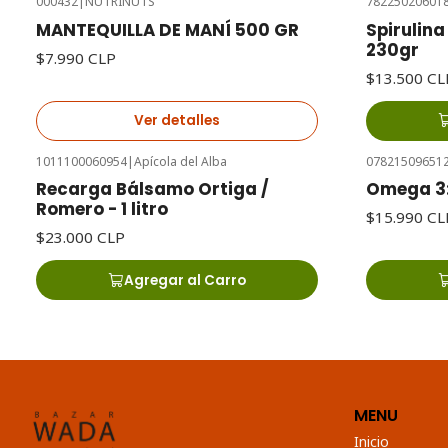
000432
|
NUTRINUTS
78225020601
Agotado
MANTEQUILLA DE MANÍ 500 GR
Spirulina
230gr
$7.990 CLP
$13.500 CL
Ver detalles
1011100060954
|
Apícola del Alba
07821509651
Recarga Bálsamo Ortiga /
Omega 3:
Romero - 1 litro
$15.990 CL
$23.000 CLP
Agregar al Carro
MENU
Inicio