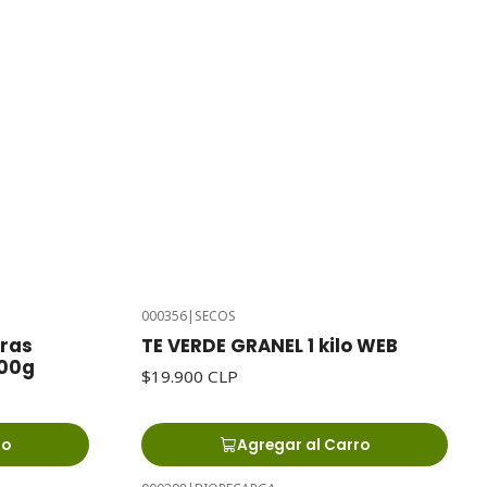
000356
|
SECOS
ras
TE VERDE GRANEL 1 kilo WEB
100g
$19.900 CLP
ro
Agregar al Carro