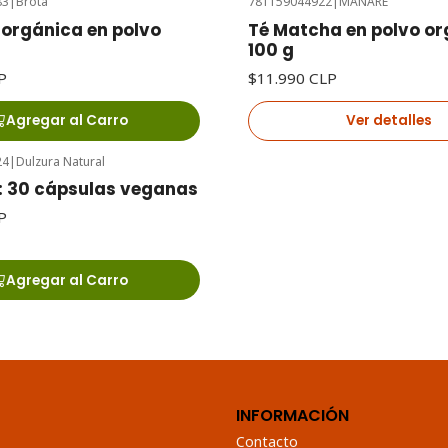
83
|
Brota
781159044922
|
MANARE
Agotado
 orgánica en polvo
Té Matcha en polvo or
100 g
P
$11.990 CLP
Agregar al Carro
Ver detalles
24
|
Dulzura Natural
 30 cápsulas veganas
P
Agregar al Carro
INFORMACIÓN
Contacto