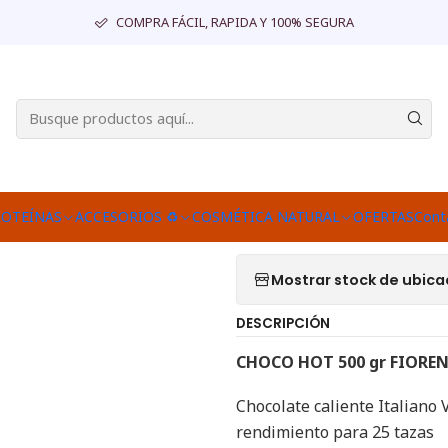
DESPENSA
Sin azúcar añadida
CHOCO HOT 500 gr FIORENTINI, 
COMPRA FÁCIL, RAPIDA Y 100% SEGURA
|
CHOCO HOT 5
Agr
Cantidad
Agregar a la lista d
ROTEÍNAS
ACCESORIOS ♻
COSMÉTICA NATURAL
OFERTAS
Cont
Mostrar stock de ubica
DESCRIPCIÓN
CHOCO HOT 500 gr FIOREN
Chocolate caliente Italiano 
rendimiento para 25 tazas