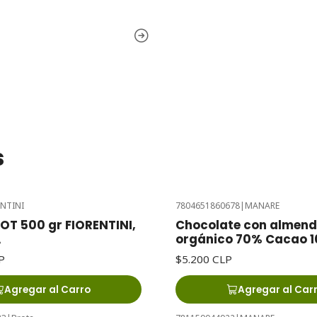
s
ENTINI
7804651860678
|
MANARE
T 500 gr FIORENTINI,
Chocolate con almend
A
orgánico 70% Cacao 
P
$5.200 CLP
Agregar al Carro
Agregar al Car