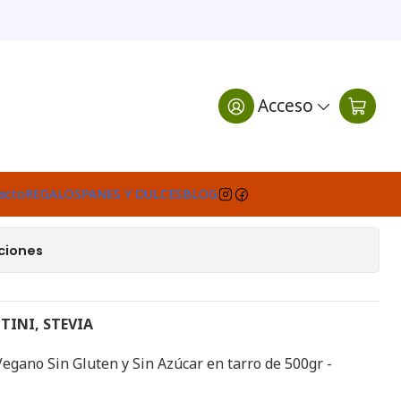
STEVIA
00 gr FIORENTINI, STEVIA
Acceso
egar al Carro
Comprar ahora
e favoritos
acto
REGALOS
PANES Y DULCES
BLOG
ciones
TINI, STEVIA
Vegano Sin Gluten y Sin Azúcar en tarro de 500gr -