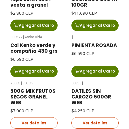
venta a granel
100GR
$2.800 CLP
$11.690 CLP
Agregar al Carro
Agregar al Carro
000527
|
kenko vida
|
Col Kenko verde y
PIMIENTA ROSADA
compañía 430 grs
$6.590 CLP
$6.590 CLP
Agregar al Carro
Agregar al Carro
20005
|
SECOS
00353
|
Agotado
Agotado
500G MIX FRUTOS
DATILES SIN
SECOS GRANEL
CAROZO 500GR
WEB
WEB
$7.000 CLP
$4.250 CLP
Ver detalles
Ver detalles