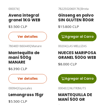
000374
|
7822502060176
|
Brota
Agotado
Avena integral
Ginseng en polvo
granel 1KG WEB
SIN GLUTEN 80GR
$3.500 CLP
$15.800 CLP
Ver detalles
Agregar al Carro
7804651860449
|
Manare
00204
|
LAS MELLIZAS
Agotado
Mantequilla de
NUECES MARIPOSA
maní 500g
GRANEL 500G WEB
MANARE
$8.000 CLP
$6.390 CLP
Ver detalles
Agregar al Carro
00094
|
Espesales
000432
|
NUTRINUTS
Agotado
Lemongrass 15gr
MANTEQUILLA DE
MANÍ 500 GR
$5.500 CLP