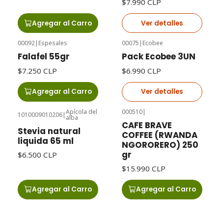
$7.990 CLP
Agregar al Carro
Ver detalles
00092
|
Espesales
00075
|
Ecobee
Agotado
Falafel 55gr
Pack Ecobee 3UN
$7.250 CLP
$6.990 CLP
Agregar al Carro
Ver detalles
Apícola del
000510
|
1010009010206
|
alba
CAFE BRAVE
Stevia natural
COFFEE (RWANDA
liquida 65 ml
NGORORERO) 250
gr
$6.500 CLP
$15.990 CLP
Agregar al Carro
Agregar al Carro