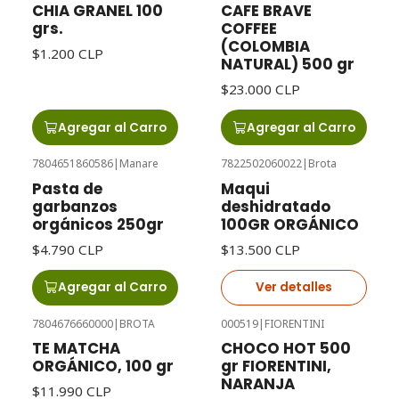
CHIA GRANEL 100
CAFE BRAVE
grs.
COFFEE
(COLOMBIA
$1.200 CLP
NATURAL) 500 gr
$23.000 CLP
Agregar al Carro
Agregar al Carro
7804651860586
|
Manare
7822502060022
|
Brota
Agotado
Pasta de
Maqui
garbanzos
deshidratado
orgánicos 250gr
100GR ORGÁNICO
$4.790 CLP
$13.500 CLP
Agregar al Carro
Ver detalles
7804676660000
|
BROTA
000519
|
FIORENTINI
TE MATCHA
CHOCO HOT 500
ORGÁNICO, 100 gr
gr FIORENTINI,
NARANJA
$11.990 CLP