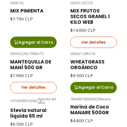
000519
|
00301
|
SECOS
Agotado
MIX PIMIENTA
MIX FRUTOS
SECOS GRANEL 1
$7.790 CLP
KILO WEB
$14.000 CLP
Agregar al Carro
Ver detalles
000432
|
NUTRINUTS
000421
|
BROTA
Agotado
MANTEQUILLA DE
WHEATGRASS
MANÍ 500 GR
ORGÁNICO
$7.990 CLP
$9.500 CLP
Ver detalles
Agregar al Carro
Apícola del
7804651860036
|
Manare
1010009010206
|
alba
Harina de Coco
Stevia natural
MANARE 500GR
liquida 65 ml
$4.800 CLP
$6.500 CLP