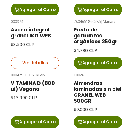
Agregar al Carro
Agregar al Carro
000374
|
7804651860586
|
Manare
Agotado
Avena integral
Pasta de
granel 1KG WEB
garbanzos
orgánicos 250gr
$3.500 CLP
$4.790 CLP
Ver detalles
Agregar al Carro
000429
|
BIOSTREAM
10026
|
VITAMINA D (800
Almendras
ui) Vegana
laminadas sin piel
GRANEL WEB
$13.990 CLP
500GR
$9.000 CLP
Agregar al Carro
Agregar al Carro