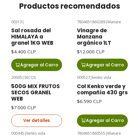
Productos recomendados
00313
|
7804651860289
|
Manare
Sal rosada del
Vinagre de
HIMALAYA a
Manzana
granel 1KG WEB
orgánico 1LT
$4.400 CLP
$12.000 CLP
Agregar al Carro
Agregar al Carro
20005
|
SECOS
000527
|
kenko vida
Agotado
500G MIX FRUTOS
Col Kenko verde y
SECOS GRANEL
compañía 430 grs
WEB
$6.590 CLP
$7.000 CLP
Ver detalles
Agregar al Carro
000445
|
kenko vida
7804651860555
|
Manare
Agotado
Agotado