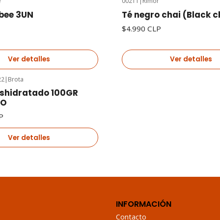
e
00211
|
Rimor
Agotado
bee 3UN
Té negro chai (Black c
$4.990 CLP
Ver detalles
Ver detalles
22
|
Brota
shidratado 100GR
CO
P
Ver detalles
INFORMACIÓN
Contacto