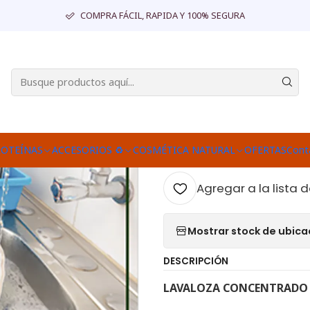
RMATO FAMILIAR
LAVALOZA CONCENTRADO BIODEGRADABLE (Vent
COMPRA FÁCIL, RAPIDA Y 100% SEGURA
|
LAVALOZA 
BIODEGRADAB
litros)
Agr
ROTEÍNAS
ACCESORIOS ♻
COSMÉTICA NATURAL
OFERTAS
Cont
Cantidad
Agregar a la lista d
Mostrar stock de ubica
DESCRIPCIÓN
LAVALOZA CONCENTRADO B