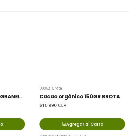
00062
|
Brota
 GRANEL.
Cacao orgánico 150GR BROTA
$10.990 CLP
ro
Agregar al Carro