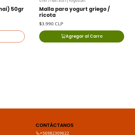
0781718813037
|
Yogustart
hai) 50gr
Malla para yogurt griego /
ricota
$3.990 CLP
Agregar al Carro
CONTÁCTANOS
+56982309622