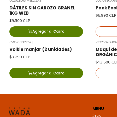
00202
|
LAS MELLIZAS
00075
|
Ecobe
Agotado
DÁTILES SIN CAROZO GRANEL
Pack Eco
1KG WEB
$6.990 CLP
$9.500 CLP
Agregar al Carro
659525132262
|
78225020600
Agotado
Volkie manjar (2 unidades)
Maqui de
ORGÁNI
$3.290 CLP
$13.500 CL
Agregar al Carro
MENU
Inicio