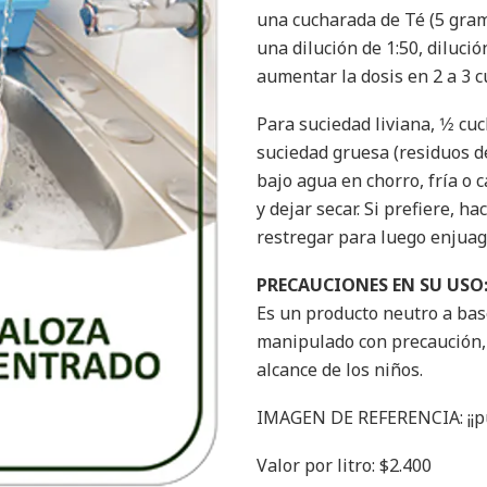
una cucharada de Té (5 gram
una dilución de 1:50, diluci
aumentar la dosis en 2 a 3 
Para suciedad liviana, 1⁄2 c
suciedad gruesa (residuos de
bajo agua en chorro, fría o 
y dejar secar. Si prefiere, h
restregar para luego enjuag
PRECAUCIONES EN SU USO
Es un producto neutro a bas
manipulado con precaución, 
alcance de los niños.
IMAGEN DE REFERENCIA: ¡¡pue
Valor por litro: $2.400