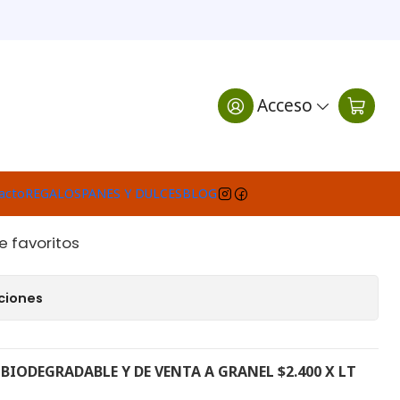
a a granel X litros)
CONCENTRADO
Acceso
LE (Venta a granel X
egar al Carro
Comprar ahora
acto
REGALOS
PANES Y DULCES
BLOG
e favoritos
ciones
IODEGRADABLE Y DE VENTA A GRANEL $2.400 X LT