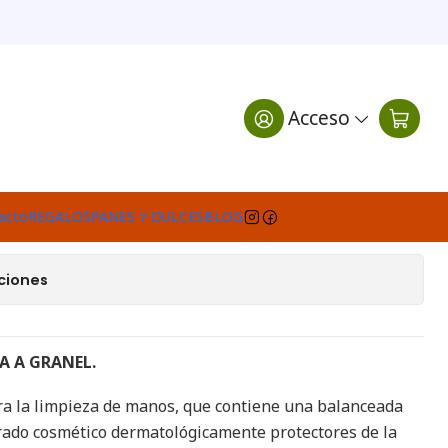
ICERINA A GRANEL.
Acceso
egar al Carro
Comprar ahora
e favoritos
acto
REGALOS
PANES Y DULCES
BLOG
ciones
A A GRANEL.
ra la limpieza de manos, que contiene una balanceada
rado cosmético dermatológicamente protectores de la