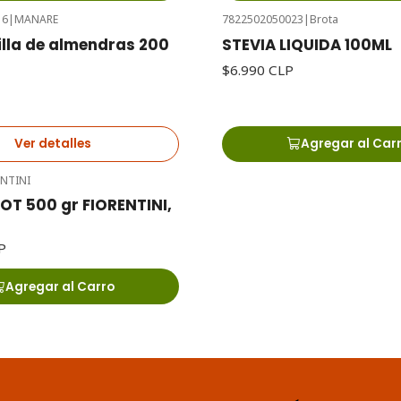
16
|
MANARE
7822502050023
|
Brota
lla de almendras 200
STEVIA LIQUIDA 100ML
$6.990 CLP
Ver detalles
Agregar al Car
ENTINI
T 500 gr FIORENTINI,
P
Agregar al Carro