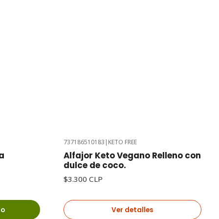
737186510183
|
KETO FREE
Agotado
a
Alfajor Keto Vegano Relleno con
dulce de coco.
$3.300 CLP
ro
Ver detalles