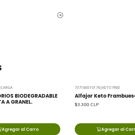
s
ECARGA
737186510176
|
KETO FREE
DRIOS BIODEGRADABLE
Alfajor Keto Frambues
TA A GRANEL.
$3.300 CLP
Agregar al Carro
Agregar al Car