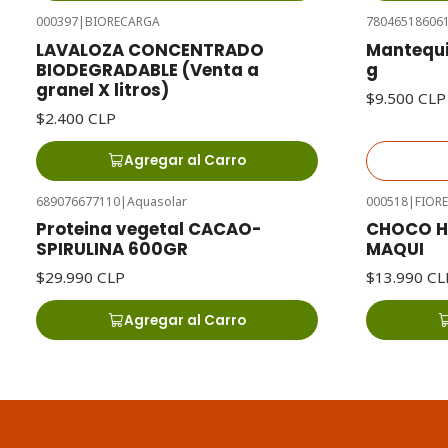
000397
|
BIORECARGA
78046518606
Agotado
LAVALOZA CONCENTRADO
Mantequi
BIODEGRADABLE (Venta a
g
granel X litros)
$9.500 CLP
$2.400 CLP
Agregar al Carro
689076677110
|
Aquasolar
000518
|
FIOR
Proteina vegetal CACAO-
CHOCO HO
SPIRULINA 600GR
MAQUI
$29.990 CLP
$13.990 CL
Agregar al Carro