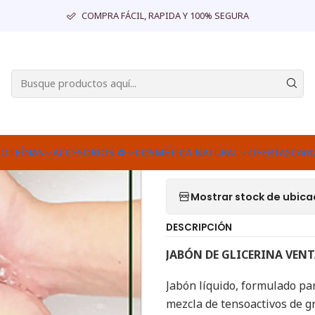
Inicio
DESPENSA
A GRANEL
JABÓN DE GLICERINA A GRANEL.
COMPRA FÁCIL, RAPIDA Y 100% SEGURA
|
JABÓN DE GL
Agr
Cantidad
Agregar a la lista d
ROTEÍNAS
ACCESORIOS ♻
COSMÉTICA NATURAL
OFERTAS
Cont
Mostrar stock de ubica
DESCRIPCIÓN
JABÓN DE GLICERINA VENT
Jabón líquido, formulado pa
mezcla de tensoactivos de g