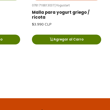
0781718813037
|
Yogustart
Malla para yogurt griego /
ricota
$3.990 CLP
ro
Agregar al Carro