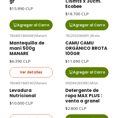
gr
1,15mts x 30cm.
Ecobee
$15.990 CLP
$18.700 CLP
Agregar al Carro
Agregar al Carro
7804651860449
|
Manare
7822502060091
|
Brota
Agotado
Mantequilla de
CAMU CAMU
maní 500g
ORGÁNICO BROTA
MANARE
100GR
$6.390 CLP
$11.690 CLP
Ver detalles
Agregar al Carro
7804651860180
|
Manare
000384
|
BIORECARGA
Agotado
Levadura
Detergente de
Nutricional
ropa MAX PLUS :
venta a granel
$10.000 CLP
$2.800 CLP