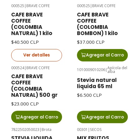
000525
|
BRAVE COFFE
000525
|
BRAVE COFFE
Agotado
CAFE BRAVE
CAFE BRAVE
COFFEE
COFFEE
(COLOMBIA
(COLOMBIA
NATURAL) 1 kilo
BOMBON) 1 kilo
$40.500 CLP
$37.000 CLP
Ver detalles
Agregar al Carro
000524
|
BRAVE COFFE
Apícola del
1010009010206
|
alba
CAFE BRAVE
Stevia natural
COFFEE
liquida 65 ml
(COLOMBIA
NATURAL) 500 gr
$6.500 CLP
$23.000 CLP
Agregar al Carro
Agregar al Carro
7822502050023
|
Brota
00301
|
SECOS
Agotado
STEVIA LIQUIDA
MIX FRUTOS