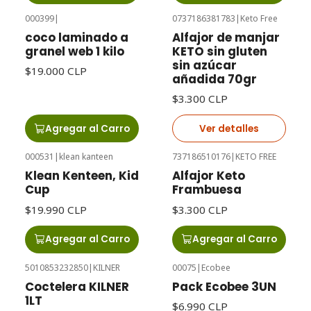
000399
|
0737186381783
|
Keto Free
Agotado
coco laminado a
Alfajor de manjar
granel web 1 kilo
KETO sin gluten
sin azúcar
$19.000 CLP
añadida 70gr
$3.300 CLP
Agregar al Carro
Ver detalles
000531
|
klean kanteen
737186510176
|
KETO FREE
Klean Kenteen, Kid
Alfajor Keto
Cup
Frambuesa
$19.990 CLP
$3.300 CLP
Agregar al Carro
Agregar al Carro
5010853232850
|
KILNER
00075
|
Ecobee
Agotado
Coctelera KILNER
Pack Ecobee 3UN
1LT
$6.990 CLP