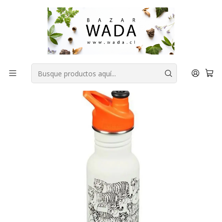
COMPRA FÁCIL, RAPIDA Y 100% SEGURA
Inicio
ACCESORIOS ♻
Botella Kids 355ml Narrow sport tigers Klean Kanteen