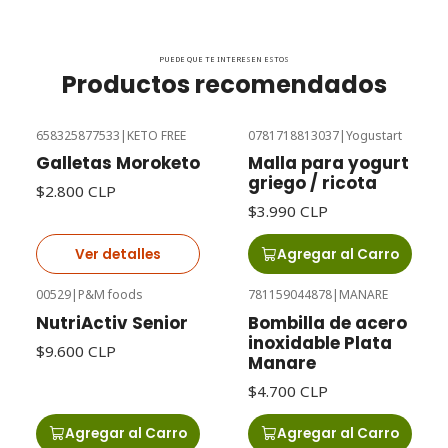
PUEDE QUE TE INTERESEN ESTOS
Productos recomendados
658325877533
|
KETO FREE
0781718813037
|
Yogustart
Agotado
Galletas Moroketo
Malla para yogurt
griego / ricota
$2.800 CLP
$3.990 CLP
Ver detalles
Agregar al Carro
00529
|
P&M foods
781159044878
|
MANARE
NutriActiv Senior
Bombilla de acero
inoxidable Plata
$9.600 CLP
Manare
$4.700 CLP
Agregar al Carro
Agregar al Carro