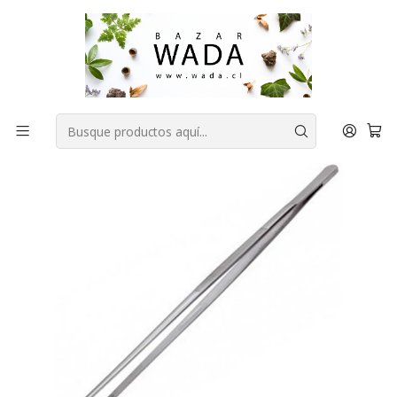
COMPRA FÁCIL, RAPIDA Y 100% SEGURA
Inicio
ACCESORIOS ♻
OTROS
Pinza emplatar acero inoxidable 30cm