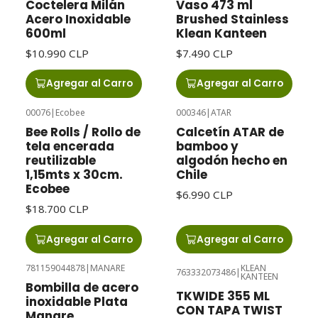
Coctelera Milán
Vaso 473 ml
Acero Inoxidable
Brushed Stainless
600ml
Klean Kanteen
$10.990 CLP
$7.490 CLP
Agregar al Carro
Agregar al Carro
00076
|
Ecobee
000346
|
ATAR
Bee Rolls / Rollo de
Calcetín ATAR de
tela encerada
bamboo y
reutilizable
algodón hecho en
1,15mts x 30cm.
Chile
Ecobee
$6.990 CLP
$18.700 CLP
Agregar al Carro
Agregar al Carro
781159044878
|
MANARE
KLEAN
763332073486
|
KANTEEN
Bombilla de acero
TKWIDE 355 ML
inoxidable Plata
CON TAPA TWIST
Manare