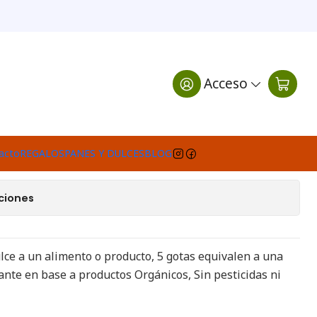
A
Acceso
egar al Carro
Comprar ahora
e favoritos
acto
REGALOS
PANES Y DULCES
BLOG
ciones
lce a un alimento o producto, 5 gotas equivalen a una
ante en base a productos Orgánicos, Sin pesticidas ni