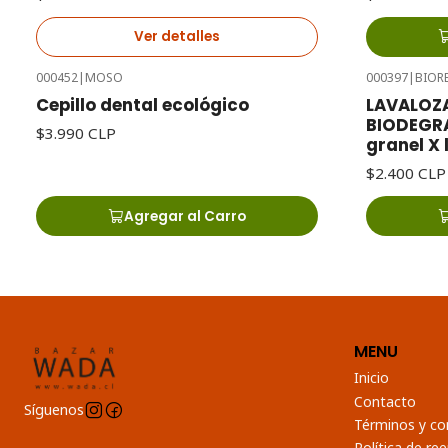
Ver detalles
000452
|
MOSO
000397
|
BIOR
Cepillo dental ecológico
LAVALOZ
BIODEGRA
$3.990 CLP
granel X 
$2.400 CLP
Agregar al Carro
MENU
Inicio
Contacto
Síguenos
Términos y co
Política de r