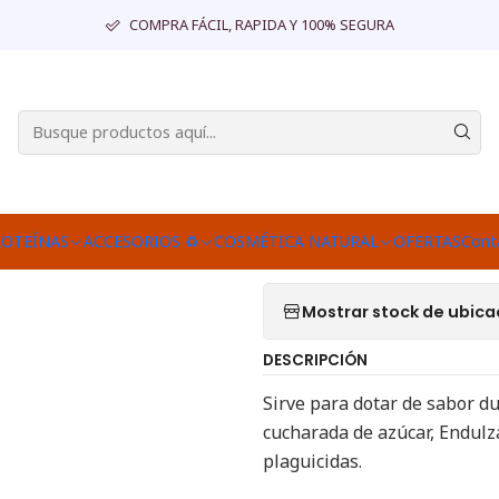
Inicio
DESPENSA
Endulzantes
DAILY STEVIA
COMPRA FÁCIL, RAPIDA Y 100% SEGURA
|
DAILY STEVI
Agr
Cantidad
Agregar a la lista d
ROTEÍNAS
ACCESORIOS ♻
COSMÉTICA NATURAL
OFERTAS
Cont
Mostrar stock de ubica
DESCRIPCIÓN
Sirve para dotar de sabor du
cucharada de azúcar, Endulz
plaguicidas.