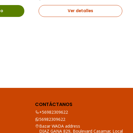
ro
Ver detalles
CONTÁCTANOS
+56982309622
56982309622
Bazar WADA address
DIAZ GANA 829, Boulevard Casamar, Local