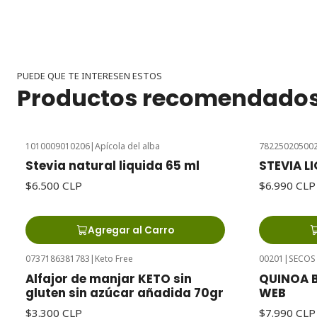
PUEDE QUE TE INTERESEN ESTOS
Productos recomendado
1010009010206
|
Apícola del alba
78225020500
Stevia natural liquida 65 ml
STEVIA L
$6.500 CLP
$6.990 CLP
Agregar al Carro
0737186381783
|
Keto Free
00201
|
SECOS
Agotado
Alfajor de manjar KETO sin
QUINOA B
gluten sin azúcar añadida 70gr
WEB
$3.300 CLP
$7.990 CLP