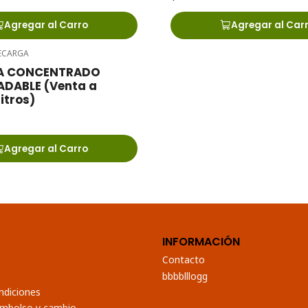
Agregar al Carro
Agregar al Car
ECARGA
A CONCENTRADO
DABLE (Venta a
litros)
Agregar al Carro
INFORMACIÓN
Contacto
bbbblllogg
ndiciones
eembolso y cambio