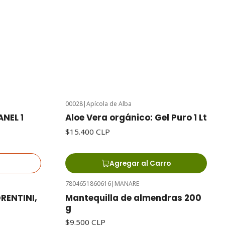
00028
|
Apícola de Alba
NEL 1
Aloe Vera orgánico: Gel Puro 1 Lt
$15.400 CLP
Agregar al Carro
7804651860616
|
MANARE
Agotado
RENTINI,
Mantequilla de almendras 200
g
$9.500 CLP