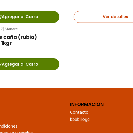
Agregar al Carro
Ver detalles
17
|
Manare
e caña (rubia)
 1kgr
Agregar al Carro
INFORMACIÓN
Contacto
bbbblllogg
ndiciones
eembolso y cambio