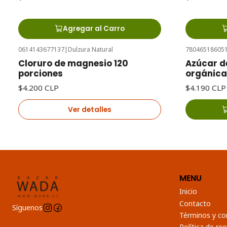
Agregar al Carro
0614143677137
|
Dulzura Natural
78046518605
Agotado
Cloruro de magnesio 120
Azúcar d
porciones
orgánica
$4.200 CLP
$4.190 CLP
Ver detalles
MENU
Inicio
Contacto
Síguenos
Términos y co
Política de r