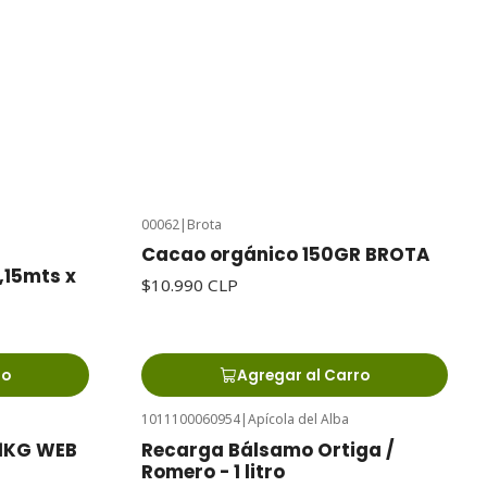
00062
|
Brota
a
Cacao orgánico 150GR BROTA
1,15mts x
$10.990 CLP
ro
Agregar al Carro
1011100060954
|
Apícola del Alba
 1KG WEB
Recarga Bálsamo Ortiga /
Romero - 1 litro