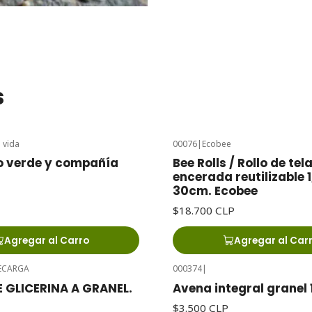
s
 vida
00076
|
Ecobee
o verde y compañía
Bee Rolls / Rollo de tel
encerada reutilizable 
30cm. Ecobee
$18.700 CLP
Agregar al Carro
Agregar al Car
ECARGA
000374
|
Agotado
 GLICERINA A GRANEL.
Avena integral granel
$3.500 CLP