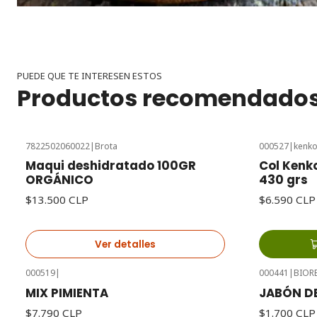
PUEDE QUE TE INTERESEN ESTOS
Productos recomendado
7822502060022
|
Brota
000527
|
kenko
Agotado
Maqui deshidratado 100GR
Col Kenk
ORGÁNICO
430 grs
$13.500 CLP
$6.590 CLP
Ver detalles
000519
|
000441
|
BIOR
MIX PIMIENTA
JABÓN DE
$7.790 CLP
$1.700 CLP