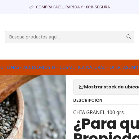
Inicio
DESPENSA
A GRANEL
CHIA GRANEL 100 grs.
COMPRA FÁCIL, RAPIDA Y 100% SEGURA
|
CHIA GRANEL 
Agr
Cantidad
Agregar a la lista d
ROTEÍNAS
ACCESORIOS ♻
COSMÉTICA NATURAL
OFERTAS
Cont
Mostrar stock de ubica
DESCRIPCIÓN
CHIA GRANEL 100 grs.
¿Para qu
Propieda