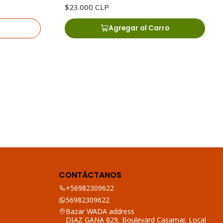
$23.000 CLP
Agregar al Carro
CONTÁCTANOS
+56982309622
56982309622
Bazar WADA address
DIAZ GANA 829, Boulevard Casamar, Local