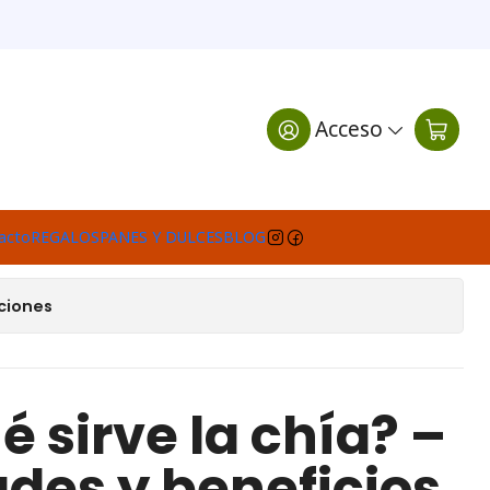
100 grs.
Acceso
egar al Carro
Comprar ahora
e favoritos
acto
REGALOS
PANES Y DULCES
BLOG
ciones
é sirve la chía? –
des y beneficios